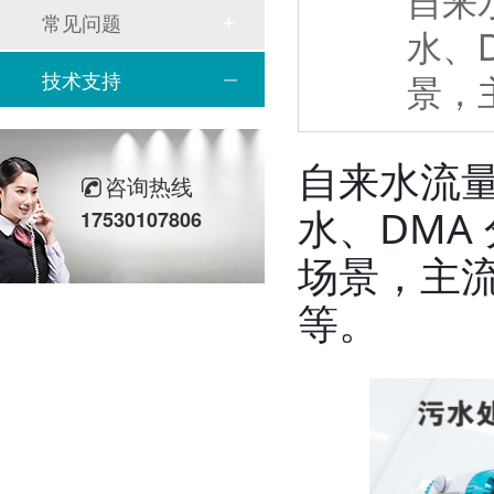
自来
常见问题
水、
技术支持
景，
自来水流
咨询热线
水、DMA
17530107806
场景，主
等。