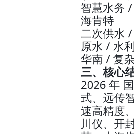
智慧水务 
海肯特
二次供水 
原水 / 
华南 / 
三、核心
2026 
式、远传
速高精度
川仪、开