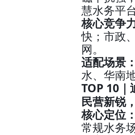
慧水务平
核心竞争
快；市政
网。
适配场景
水、华南
TOP 1
民营新锐
核心定位
常规水务