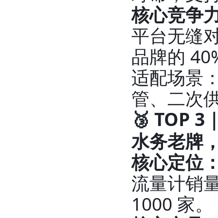
核心竞争
平台无缝对
品牌的 40
适配场景：
管、二次
🥉 TO
水务老牌
核心定位
流量计销
1000 家。