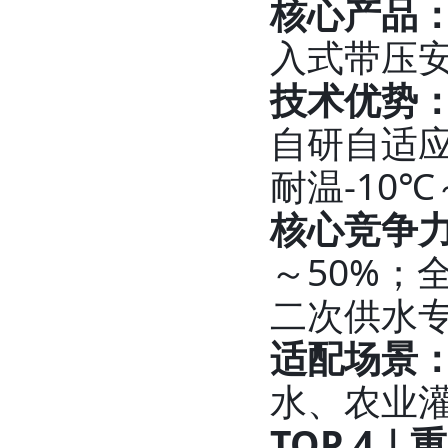
核心产品
入式带压
技术优势
自研自适应
耐温‑10℃
核心竞争
～50%；
二次供水
适配场景
水、农业
TOP 4