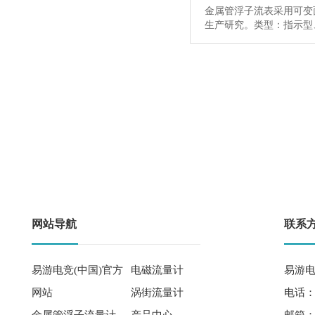
金属管浮子流表采用可变
生产研究。类型：指示
网站导航
联系
易游电竞(中国)官方
电磁流量计
易游电
网站
涡街流量计
电话： 
金属管浮子流量计
产品中心
邮箱：qi