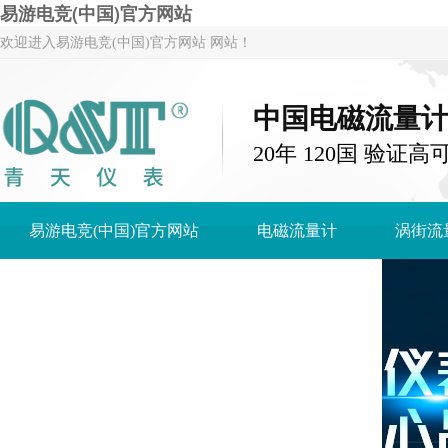
易游电竞(中国)官方网站
欢迎进入易游电竞(中国)官方网站 网站！
中国电磁流量
20年 120国 验证高
易游电竞(中国)官方网站
电磁流量计
涡街流
关于青天仪表
易游电竞(中国)官方网站