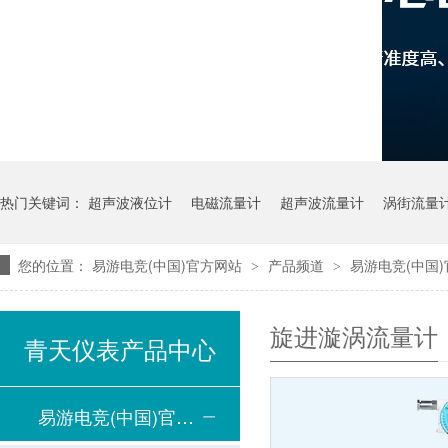
热门关键词：
超声波液位计
电磁流量计
超声波流量计
涡街流量
您的位置：
易游电竞(中国)官方网站
产品频道
易游电竞(中国
>
>
旋进漩涡流量计
青天仪表产品中心
易游电竞(中国)官方网站