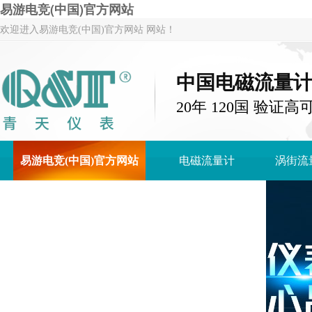
易游电竞(中国)官方网站
欢迎进入易游电竞(中国)官方网站 网站！
中国电磁流量
20年 120国 验证高
易游电竞(中国)官方网站
电磁流量计
涡街流
关于青天仪表
易游电竞(中国)官方网站