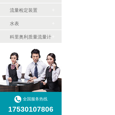
流量检定装置
水表
科里奥利质量流量计
全国服务热线
17530107806