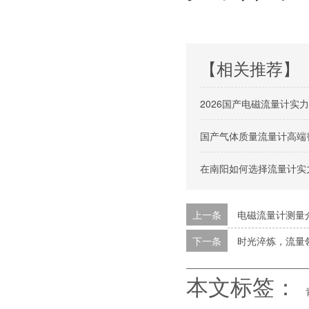
【相关推荐】
2026国产电磁流量计实
国产气体质量流量计高端
在南阳如何选择流量计实
上一条
电磁流量计测量
下一条
时光淬炼，流量
本文标签：