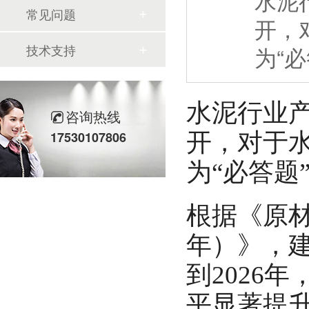
水泥
常见问题
开，
技术支持
为“
水泥行业
咨询热线
17530107806
开，对于水
为“必答题
根据《原材
年）》，
到2026
平显著提升