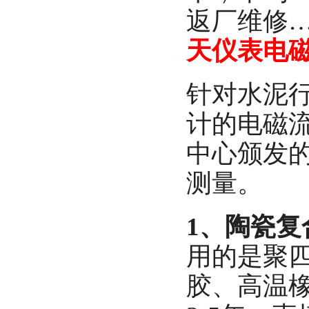
返厂维修
天仪表电
针对水泥
计的电磁
中心颁发
测量。
1、陶瓷
用的是聚四
胶、高温