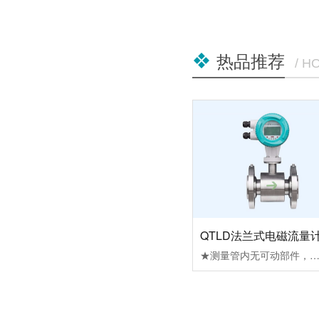
热品推荐
/ H
QTLD法兰式电磁流量
★测量管内无可动部件，便于维护管理；无阻流部件，因此无压力损失。★被测液体电导率≥5μs/cm，配合各种衬里材料，可适用于测量各种酸、碱、盐溶液及泥浆、矿浆、纸浆等介质的流量。★流量的测量不受流体的密度、粘度、温度、压力和电导率变化的影响，传感器感应电压信号与平均流速呈线性关系，测量精度高。★合理选用衬里及电极材料，可实现良好的耐腐蚀性和耐磨性。★低频矩形波激磁，不受工频及现场各种杂散干扰的影响，工作稳定可靠。★不受流体方向影响，正反向均可准确计量。★量程比1：120(0.1m/s～12m/s)，满量程流速范围宽。★汉字液晶背光显示，可在线修改参数，操作简单方便。★具有空管测量、报警功能，并能适应不同的流体介质。★掉电时间记录功能，自动记录仪表系统电源间断时间，补算漏计流量。★小时总量