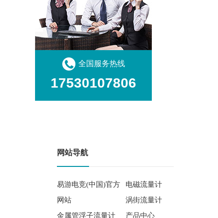
全国服务热线
17530107806
网站导航
易游电竞(中国)官方
电磁流量计
网站
涡街流量计
金属管浮子流量计
产品中心