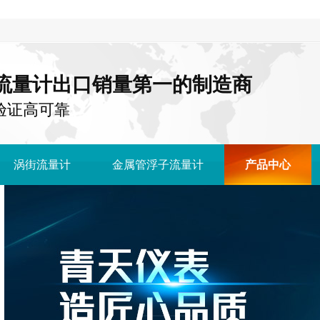
流量计出口销量第一的制造商
国 验证高可靠
涡街流量计
金属管浮子流量计
产品中心