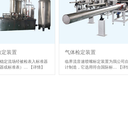
检定装置
气体检定装置
稳定流场经被检表入标准器
临界流音速喷嘴标定装置为我公司
量器或标准表）…
【详情】
计制造，它选用符合国际标…
【详