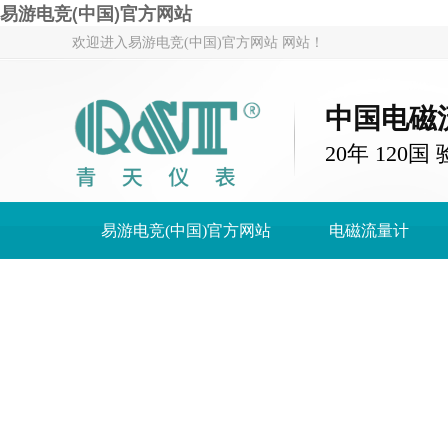
易游电竞(中国)官方网站
欢迎进入易游电竞(中国)官方网站 网站！
中国电磁
20年 120
易游电竞(中国)官方网站
电磁流量计
关于青天仪表
易游电竞(中国)官方网站