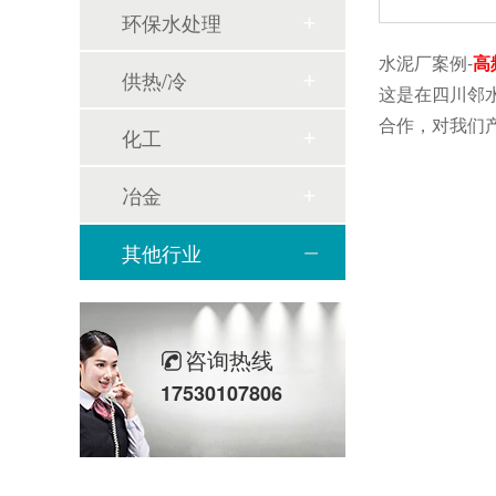
环保水处理
水泥厂案例-
高
供热/冷
这是在四川邻
合作，对我们
化工
冶金
其他行业
咨询热线
17530107806